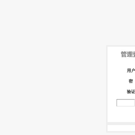
用
密
验